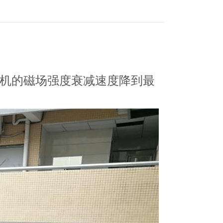
机的磁场强度衰减速度降到最