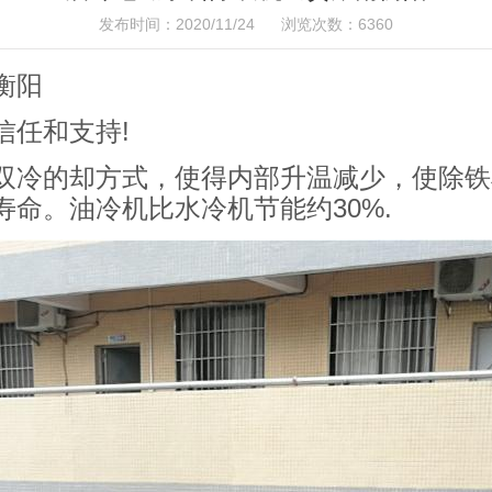
发布时间：2020/11/24 浏览次数：6360
衡阳
信任和支持!
双冷的却方式，使得内部升温减少，使除铁
命。油冷机比水冷机节能约30%.