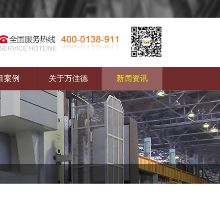
目案例
关于万佳德
新闻资讯