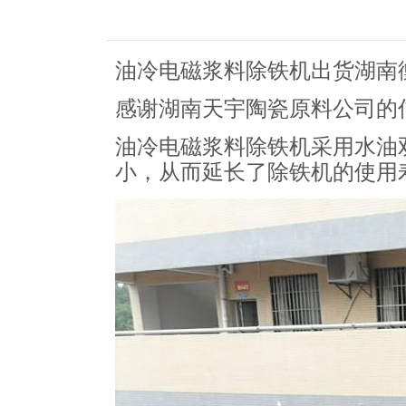
油冷
电磁浆料除铁机
出货湖南
感谢湖南天宇陶瓷原料公司的
油冷
电磁浆料除铁机
采用水油
小，从而延长了除铁机的使用寿