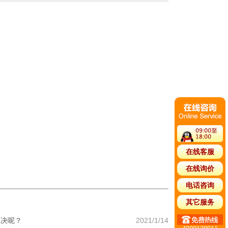
在线客服
在线询价
电话咨询
其它服务
解决呢？
2021/1/14