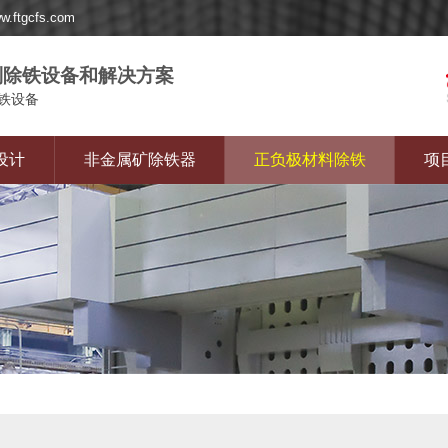
gcfs.com
除铁设备和解决方案
铁设备
设计
非金属矿除铁器
正负极材料除铁
项