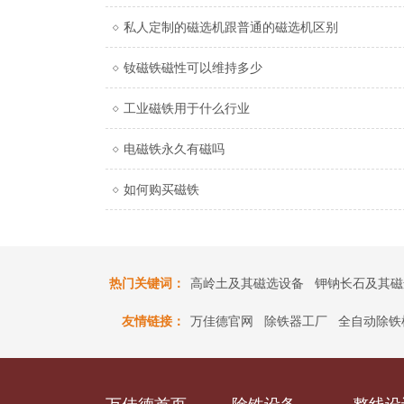
私人定制的磁选机跟普通的磁选机区别
钕磁铁磁性可以维持多少
工业磁铁用于什么行业
电磁铁永久有磁吗
如何购买磁铁
热门关键词：
高岭土及其磁选设备
钾钠长石及其磁
友情链接：
万佳德官网
除铁器工厂
全自动除铁