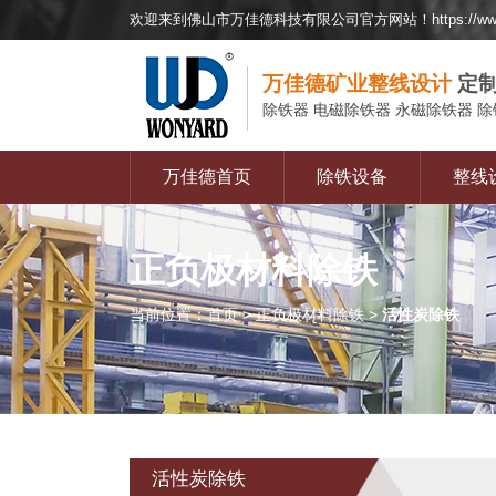
欢迎来到佛山市万佳德科技有限公司官方网站！https://www.ft
万佳德矿业整线设计
定制
除铁器
电磁除铁器 永磁除铁器 除
万佳德首页
除铁设备
整线
正负极材料除铁
当前位置：
首页
>
正负极材料除铁
>
活性炭除铁
活性炭除铁