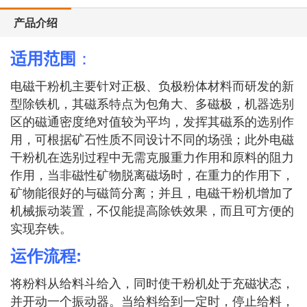
产品介绍
适用范围
：
电磁干粉机主要针对正极、负极粉体材料而研发的新
型除铁机，其磁系特点为包角大、多磁极，机器选别
区的磁通密度绝对值较为平均，发挥其磁系的选别作
用，可根据矿石性质不同设计不同的场强；此外电磁
干粉机在选别过程中无需克服重力作用和原料的阻力
作用，当非磁性矿物脱离磁场时，在重力的作用下，
矿物能很好的与磁筒分离；并且，电磁干粉机增加了
机械振动装置，不仅能提高除铁效果，而且可方便的
实现弃铁。
运作流程:
将粉料从给料斗给入，同时使干粉机处于充磁状态，
并开动一个振动器。当给料给到一定时，停止给料，